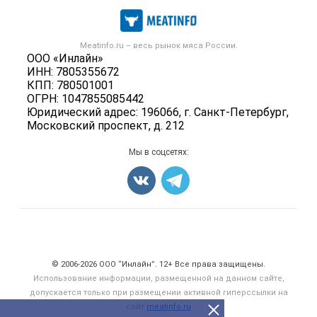
Каталог компаний
Мясо, мясопродукты
Публичная оферта
Новости рынка
Скот в живом весе
Контактная информация
Форум
Meatinfo.ru – весь
рынок мяса
России.
Колбасы, сосиски, деликатесы
Политика обработки персональных данных
ООО «Инлайн»
Энциклопедия
Мясные полуфабрикаты
ИНН: 7805355672
Для СМИ
Бренды
КПП: 780501001
Мясные консервы
ОГРН: 1047855085442
Мониторинг
Мясные снеки
Юридический адрес: 196066, г. Санкт-Петербург,
Вакансии
Московский проспект, д. 212
Яйца
Блог
Добавить объявление
Мы в соцсетях:
Карта объявлений
Счетчики, авторское право, логотипы
© 2006‑2026 ООО “Инлайн”. 12+ Все права защищены.
Использование информации, размещенной на данном сайте,
допускается только при размещении активной гиперссылки на
сайт
meatinfo.ru