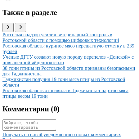
Также в разделе
Иллюстрация новости
Россельхознадзор усилил ветеринарный контроль в
Ростовской области с помощью цифровых технологий
Иллюстрация новости
Ростовская область: куриное мясо перешагнуло отметку в 239
рублей
Иллюстрация новости
Учёные ДГТУ создают новую породу перепелов «Донской» с
повышенной яйценоскостью
Иллюстрация новости
38 тонн птицы из Ростовской области признаны безопасными
для Таджикистана
Иллюстрация новости
Таджикистан получил 19 тонн мяса птицы из Ростовской
области
Иллюстрация новости
Ростовская область отправила в Таджикистан партию мяса
птицы весом 19 тонн
Комментарии (
0
)
Получать на e‑mail уведомления о новых комментариях