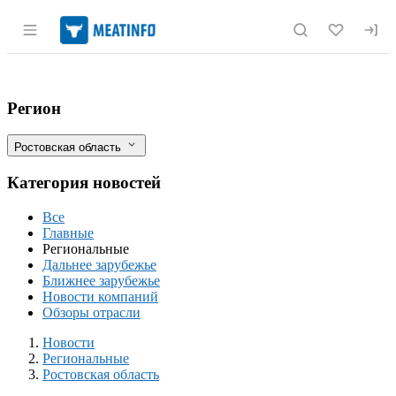
Раздел навигации по сайту meatinfo.r
Цены на мясо в Таганроге бьют рекорды
Фильтры
Регион
Ростовская область
Категория новостей
Все
Главные
Региональные
Дальнее зарубежье
Ближнее зарубежье
Новости компаний
Обзоры отрасли
Новости
Разделы
Новости
Региональные
Ростовская область