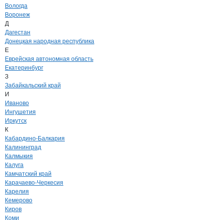
Вологда
Воронеж
Д
Дагестан
Донецкая народная республика
Е
Еврейская автономная область
Екатеринбург
З
Забайкальский край
И
Иваново
Ингушетия
Иркутск
К
Кабардино-Балкария
Калининград
Калмыкия
Калуга
Камчатский край
Карачаево-Черкесия
Карелия
Кемерово
Киров
Коми