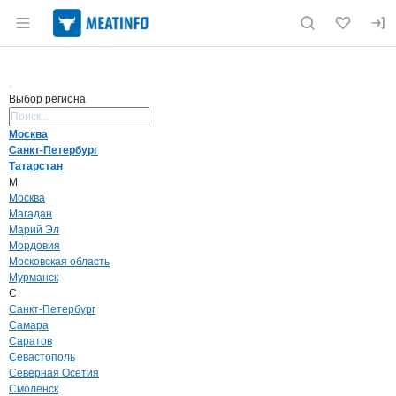
Раздел навигации по сайту meatinfo.ru
Выбор региона
Поиск региона
Москва
Санкт-Петербург
Татарстан
М
Москва
Магадан
Марий Эл
Мордовия
Московская область
Мурманск
С
Санкт-Петербург
Самара
Саратов
Севастополь
Северная Осетия
Смоленск