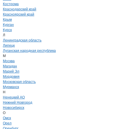
Кострома
Краснодарский край
Красноярский край
Крым
Курган
Курск
Л
Ленинградская область
Липецк
Луганская народная республика
М
Москва
Магадан
Марий Эл
Мордовия
Московская область
Мурманск
Н
Ненецкий АО
Нижний Новгород
Новосибирск
О
Омск
Орел
Оренбург