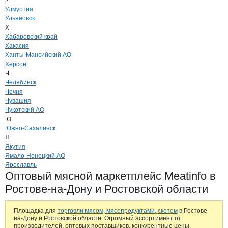
У
Удмуртия
Ульяновск
Х
Хабаровский край
Хакасия
Ханты-Мансийский АО
Херсон
Ч
Челябинск
Чечня
Чувашия
Чукотский АО
Ю
Южно-Сахалинск
Я
Якутия
Ямало-Ненецкий АО
Ярославль
Оптовый мясной маркетплейс Meatinfo в
Ростове-на-Дону и Ростовской области
Площадка для
торговли мясом, мясопродуктами, скотом
в Ростове-
на-Дону и Ростовской области. Огромный ассортимент от
производителей, оптовых поставщиков, конкурентные цены.