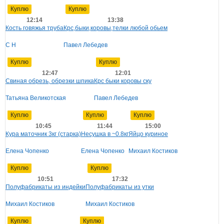
Куплю
Куплю
12:14
13:38
Кость говяжья труба
Крс,быки,коровы,телки любой обьем
С Н
Павел Лебедев
Куплю
Куплю
12:47
12:01
Свиная обрезь, обрезки шпика
Крс быки коровы ску
Татьяна Великотская
Павел Лебедев
Куплю
Куплю
Куплю
10:45
11:44
15:00
Кура маточник 3кг (старка)
Несушка в ~0.8кг
Яйцо куриное
Елена Чопенко
Елена Чопенко
Михаил Костиков
Куплю
Куплю
10:51
17:32
Полуфабрикаты из индейки
Полуфабрикаты из утки
Михаил Костиков
Михаил Костиков
Куплю
Куплю