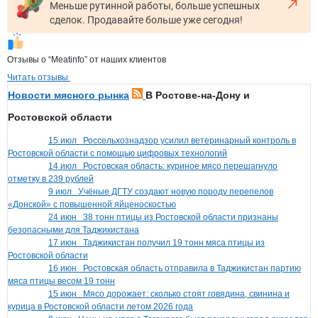
Меньше рутинной работы, больше успешных
сделок. Продавайте больше уже сегодня!
Отзывы о “Meatinfo” от наших клиентов
Читать отзывы
Новости мясного рынка
В Ростове-на-Дону и
Ростовской области
15 июл
Россельхознадзор усилил ветеринарный контроль в
Ростовской области с помощью цифровых технологий
14 июл
Ростовская область: куриное мясо перешагнуло
отметку в 239 рублей
9 июл
Учёные ДГТУ создают новую породу перепелов
«Донской» с повышенной яйценоскостью
24 июн
38 тонн птицы из Ростовской области признаны
безопасными для Таджикистана
17 июн
Таджикистан получил 19 тонн мяса птицы из
Ростовской области
16 июн
Ростовская область отправила в Таджикистан партию
мяса птицы весом 19 тонн
15 июн
Мясо дорожает: сколько стоят говядина, свинина и
курица в Ростовской области летом 2026 года