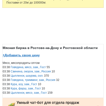
Поставки от 20кг до 100000кг.
Мясная биржа в Ростове-на-Дону и Ростовской области
+
Добавить свою цену
Мясо, мясопродукты оптом
03:38
Говядина, мясо, зам., Гост
55
03:38
Свинина, окорок, зам., Россия
10
03:38
Цыпленок, шаурма, охл.
370
03:38
Говядина, тримминг, зам., Россия
32
03:38
Кура, азу, зам., Гост
10
03:38
Кура, фарш, зам., Гост
10
03:38
Цыпленок, мясо, зам., Гост
159
Умный чат-бот для отдела продаж