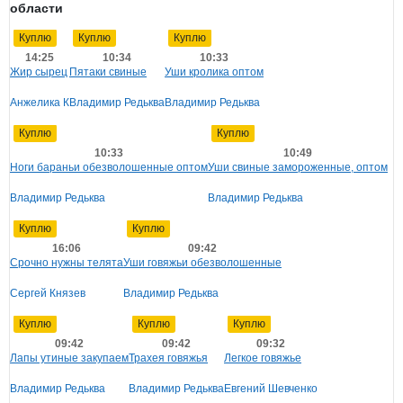
области
Куплю
Куплю
Куплю
14:25
10:34
10:33
Жир сырец
Пятаки свиные
Уши кролика оптом
Анжелика К
Владимир Редьква
Владимир Редьква
Куплю
Куплю
10:33
10:49
Ноги бараньи обезволошенные оптом
Уши свиные замороженные, оптом
Владимир Редьква
Владимир Редьква
Куплю
Куплю
16:06
09:42
Срочно нужны телята
Уши говяжьи обезволошенные
Сергей Князев
Владимир Редьква
Куплю
Куплю
Куплю
09:42
09:42
09:32
Лапы утиные закупаем
Трахея говяжья
Легкое говяжье
Владимир Редьква
Владимир Редьква
Евгений Шевченко