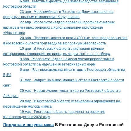
6 мая
Льготные кредиты для животноводства запущены в
Ростовской области
23 апр
Мясокомбинат в Ростове-на-Дону выставлен на
продажу с полным комплектом оборудования
22 апр
Россельхознадзор провёл 80 профилактических
визитов в четырёх регионах с использованием приложения
«Инспектор»
20 апр
Проверка качества почти 400 тыс. тонн продовольствия
в Ростовской области подтвердила экспортную безопасность
10 апр
В Ростовской области стартовали важные
ветеринарные мероприятия перед выходом скота на пастбища
9 апр
Россельхознадзор наказал мясопереработчика в
Ростовской области за нарушения ветеринарных норм
6 апр
Рост производства мяса птицы в Ростовской области на
5,4%
31 мар
Запрет на вывоз молока и скота в Ростовской области
снят
25 мар
Новый экспорт мяса птицы из Ростовской области в
Либерию
20 мар
В Ростовской области установлены ограничения на
перемещение молока и мяса
19 мар
Ростовская область нацелена на развитие
животноводства в 2026 году
Продажа и покупка мяса
В Ростове-на-Дону и Ростовской