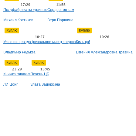
17:29
11:55
Полуфабрикаты куриные
Сердце гов зам
Михаил Костиков
Вера Паршина
Куплю
Куплю
10:27
10:26
Мясо пищевода (пикальное мясо) закупка
Киль ц/б
Владимир Редьква
Евгения Александровна Травина
Куплю
Куплю
23:29
13:45
Книжка говяжья
Печень ЦБ
ЛИ Цонг
Злата Задоркина