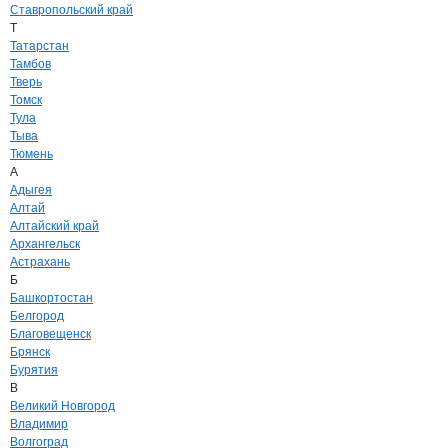
Ставропольский край
Т
Татарстан
Тамбов
Тверь
Томск
Тула
Тыва
Тюмень
А
Адыгея
Алтай
Алтайский край
Архангельск
Астрахань
Б
Башкортостан
Белгород
Благовещенск
Брянск
Бурятия
В
Великий Новгород
Владимир
Волгоград